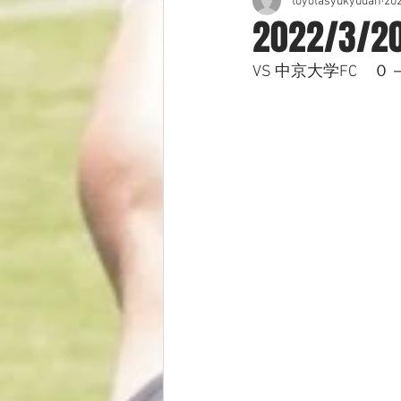
toyotasyukyudan
20
2022/3
VS 中京大学FC　０