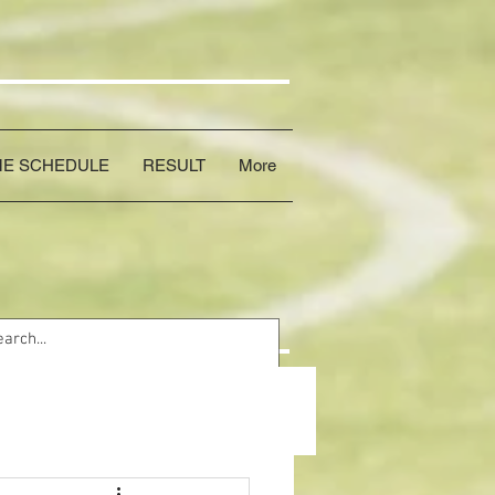
E SCHEDULE
RESULT
More