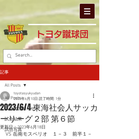
​トヨタ蹴球団
記事
All Posts
toyotasyukyudan
All Posts
2023年6月10日
読了時間: 1分
2023/6/4 東海社会人サッカ
試合のお知らせ
ーリーグ２部 第６節
試合結果
更新日：
2023年6月18日
試合写真
VS 岳南モスペリオ　１－３　前半１－