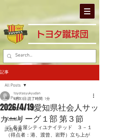
​トヨタ蹴球団
記事
All Posts
toyotasyukyudan
All Posts
4月23日
読了時間: 1分
2026/4/19愛知県社会人サッ
試合のお知らせ
カーリーグ１部 第３節
試合結果
VS 名古屋シティユナイテッド　３－１
試合写真
（得点者：港、渡曾、岩野）立ち上が