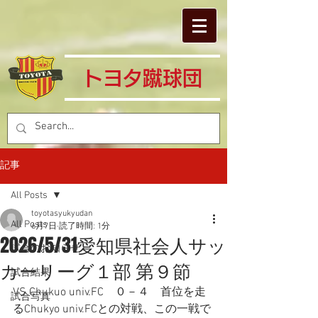
​トヨタ蹴球団
記事
All Posts
toyotasyukyudan
All Posts
6月7日
読了時間: 1分
2026/5/31愛知県社会人サッ
試合のお知らせ
カーリーグ１部 第９節
試合結果
VS Chukuo univ.FC　０－４　首位を走
試合写真
るChukyo univ.FCとの対戦、この一戦で