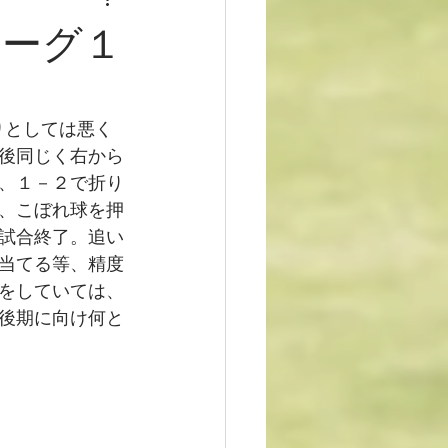
リーグ１
りとしては悪く
後同じく右から
、１－２で折り
、こぼれ球を押
試合終了。追い
当てる等、精度
をしていては、
後期に向け何と