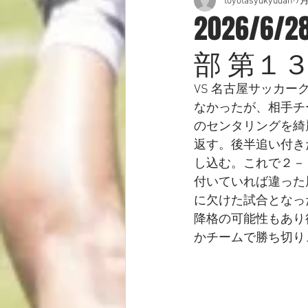
toyotasyukyudan
7
2026/
部 第１
VS 名古屋サッカ
なかったが、相手チ
のセンタリングを綺
返す。後半追い付き
し込む。これで２－
付いていれば違った
に欠けた試合となっ
降格の可能性もあり
かチームで勝ち切り