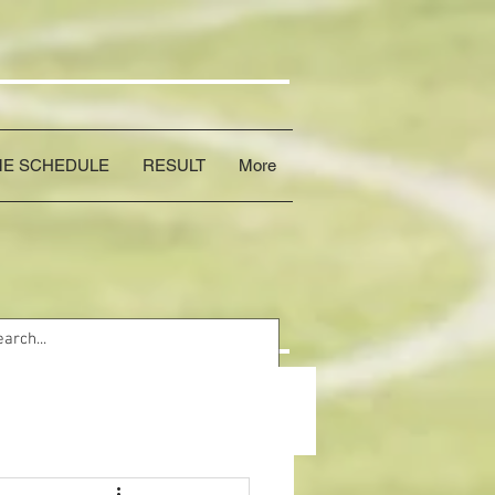
E SCHEDULE
RESULT
More