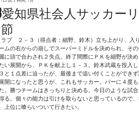
月7日
読了時間: 1分
6/28愛知県社会人サッカー
３節
ークラブ　２－３（得点者：細野、鈴木）立ち上がり、入
ームの右からの崩しでスーパーミドルを決められ、その
麗に頭で合わされ２失点。終了間際にＰＫを細野が決め
たい展開から、ＰＫを献上し１－３。鈴木武蔵を投入し
３と１点差に迫ったが、最後まで追い付くことができず
展開になったと思うが、これもサッカー。バーに４度も
た。勝つチームはきっちりと決める。今日のような試合
得る。個々の能力は引けを取らないと思っているので、
、上位に喰らいついて行きたい。