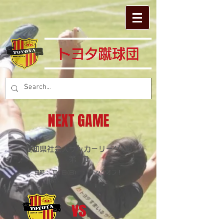
​トヨタ蹴球団
NEXT GAME
愛知県社会人サッカーリーグ1部
​第 節
日時： 月 日(日) : キックオフ！
​場所：
vs​